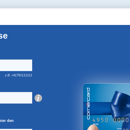
se
z.B. +41791111111
hier den