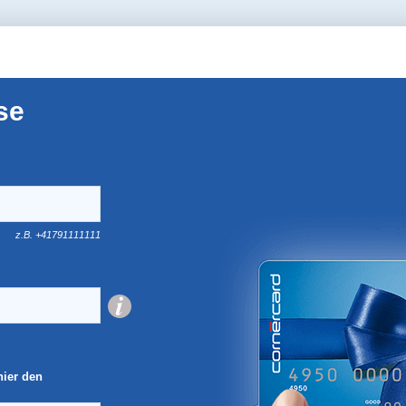
se
z.B. +41791111111
hier den