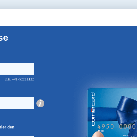
se
z.B. +41791111111
hier den